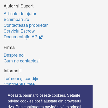
Ajutor și Suport
Articole de ajutor
Schimbări .ro
Contactează proprietar
Serviciu Escrow
Documentație API
Firma
Despre noi
Cum ne contactezi
Informații
Termeni şi condiţii
Confidenţialitate
Politica de utilizare Cookie-uri
A.N.P.C.
Această pagină folosește cookies. Setările
privind cookies pot fi ajustate din browserul
English
dvs. Prin continuarea navigării vă exprimati