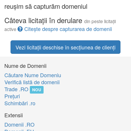
reușim să capturăm domeniul
Câteva licitații în derulare
din peste licitații
Citește despre capturarea de domenii
active
Vezi licitații deschise în secțiunea de clienți
Nume de Domenii
Căutare Nume Domeniu
Verifică listă de domenii
Trade .RO
NOU
Preţuri
Schimbări .ro
Extensii
Domenii .RO