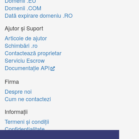
Domenii .EU
Domenii .COM
Dată expirare domeniu .RO
Ajutor și Suport
Articole de ajutor
Schimbări .ro
Contactează proprietar
Serviciu Escrow
Documentație API
Firma
Despre noi
Cum ne contactezi
Informații
Termeni şi condiţii
Confidenţialitate
Politica de utilizare Cookie-uri