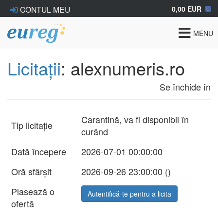
0,00 EUR
CONTUL MEU
Toggle
MENU
navigat
Licitații
: alexnumeris.ro
Se închide în
Carantină, va fi disponibil în
Tip licitație
curând
Dată începere
2026-07-01 00:00:00
Oră sfârșit
2026-09-26 23:00:00 (
)
Plasează o
Autentifică-te pentru a licita
ofertă