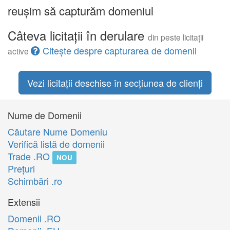
reușim să capturăm domeniul
Câteva licitații în derulare
din peste licitații
Citește despre capturarea de domenii
active
Vezi licitații deschise în secțiunea de clienți
Nume de Domenii
Căutare Nume Domeniu
Verifică listă de domenii
Trade .RO
NOU
Preţuri
Schimbări .ro
Extensii
Domenii .RO