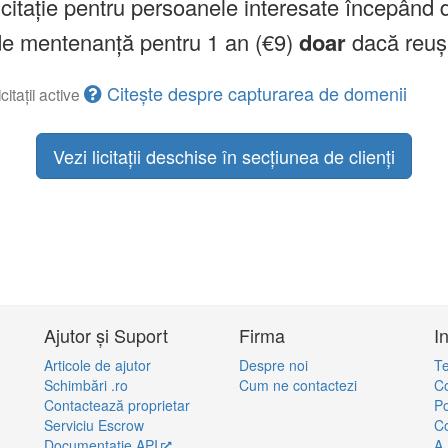
licitație pentru persoanele interesate începând 
a de mentenanță pentru 1 an (€9)
doar
dacă reuș
Citește despre capturarea de domenii
citații active
Vezi licitații deschise în secțiunea de clienți
Ajutor și Suport
Firma
I
Articole de ajutor
Despre noi
Te
Schimbări .ro
Cum ne contactezi
Co
Contactează proprietar
Po
Serviciu Escrow
Co
Documentație API
A.