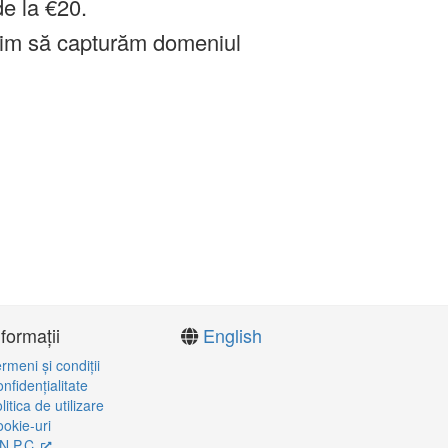
de la €20.
im să capturăm domeniul
nformații
English
rmeni şi condiţii
nfidenţialitate
litica de utilizare
okie-uri
N.P.C.