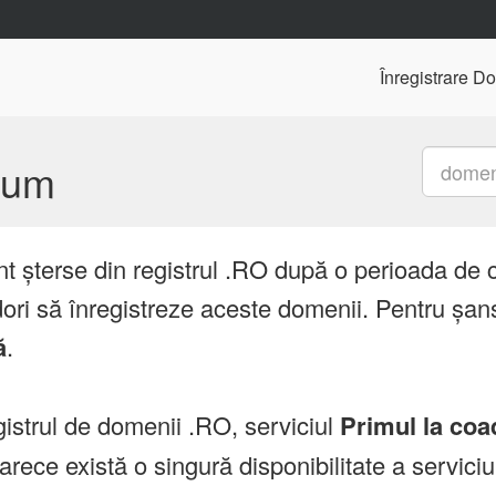
Înregistrare D
mium
nt șterse din registrul .RO după o perioada de 
ori să înregistreze aceste domenii. Pentru șans
ă
.
istrul de domenii .RO, serviciul
Primul la coa
ce există o singură disponibilitate a servici