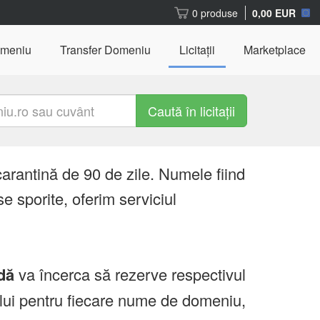
0 produse
0,00 EUR
omeniu
Transfer Domeniu
Licitații
Marketplace
Caută în licitații
carantină de 90 de zile. Numele fiind
e sporite, oferim serviciul
dă
va încerca să rezerve respectivul
ului pentru fiecare nume de domeniu,