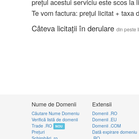
prețul acestui serviciu este scos la 
Te vom factura: prețul licitat + tax
Câteva licitații în derulare
din peste li
Nume de Domenii
Extensii
Căutare Nume Domeniu
Domenii .RO
Verifică listă de domenii
Domenii .EU
Trade .RO
Domenii .COM
NOU
Preţuri
Dată expirare domeniu
Schimbări .ro
.RO