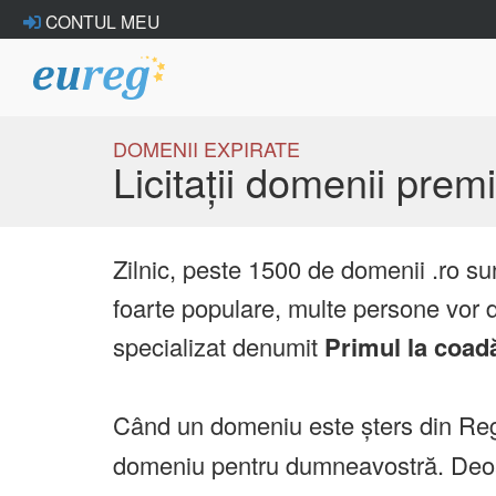
CONTUL MEU
DOMENII EXPIRATE
Licitații domenii pre
Zilnic, peste 1500 de domenii .ro su
foarte populare, multe persone vor d
specializat denumit
Primul la coad
Când un domeniu este șters din Reg
domeniu pentru dumneavostră. Deoare