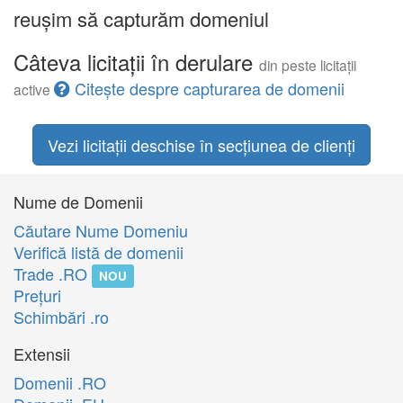
reușim să capturăm domeniul
Câteva licitații în derulare
din peste licitații
Citește despre capturarea de domenii
active
Vezi licitații deschise în secțiunea de clienți
Nume de Domenii
Căutare Nume Domeniu
Verifică listă de domenii
Trade .RO
NOU
Preţuri
Schimbări .ro
Extensii
Domenii .RO