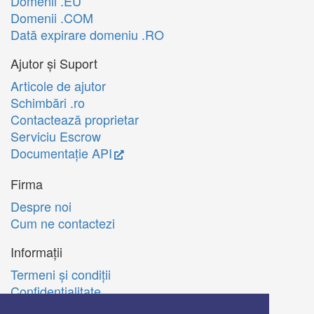
Domenii .EU
Domenii .COM
Dată expirare domeniu .RO
Ajutor și Suport
Articole de ajutor
Schimbări .ro
Contactează proprietar
Serviciu Escrow
Documentație API
Firma
Despre noi
Cum ne contactezi
Informații
Termeni şi condiţii
Confidenţialitate
Politica de utilizare Cookie-uri