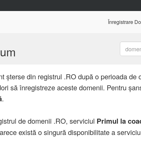
Înregistrare D
mium
nt șterse din registrul .RO după o perioada de 
ori să înregistreze aceste domenii. Pentru șans
ă
.
istrul de domenii .RO, serviciul
Primul la coa
ce există o singură disponibilitate a servici