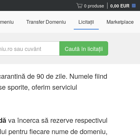
0 produse
0,00 EUR
omeniu
Transfer Domeniu
Licitații
Marketplace
Caută în licitații
carantină de 90 de zile. Numele fiind
e sporite, oferim serviciul
dă
va încerca să rezerve respectivul
ului pentru fiecare nume de domeniu,