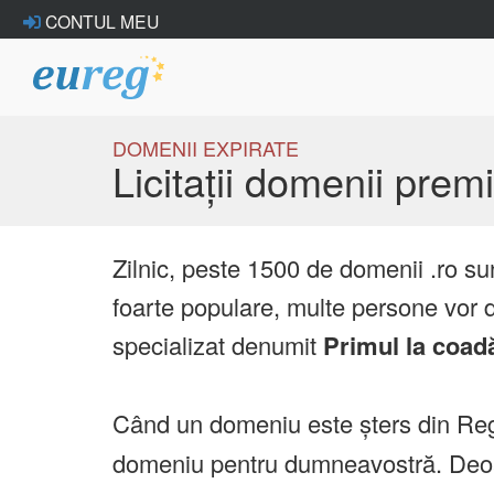
CONTUL MEU
DOMENII EXPIRATE
Licitații domenii pre
Zilnic, peste 1500 de domenii .ro su
foarte populare, multe persone vor d
specializat denumit
Primul la coad
Când un domeniu este șters din Reg
domeniu pentru dumneavostră. Deoare