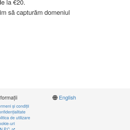
de la €20.
im să capturăm domeniul
nformații
English
rmeni şi condiţii
nfidenţialitate
litica de utilizare
okie-uri
N.P.C.