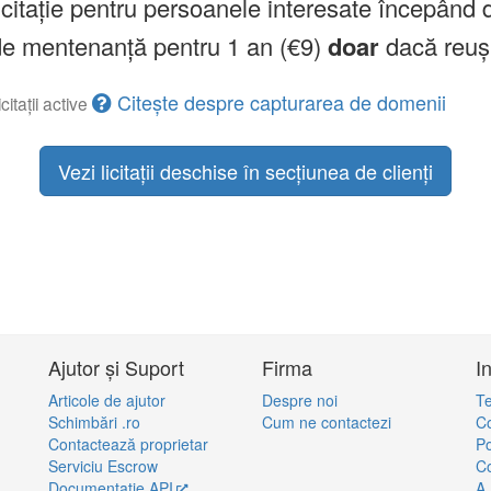
licitație pentru persoanele interesate începând 
a de mentenanță pentru 1 an (€9)
doar
dacă reuș
Citește despre capturarea de domenii
citații active
Vezi licitații deschise în secțiunea de clienți
Ajutor și Suport
Firma
I
Articole de ajutor
Despre noi
Te
Schimbări .ro
Cum ne contactezi
Co
Contactează proprietar
Po
Serviciu Escrow
Co
Documentație API
A.