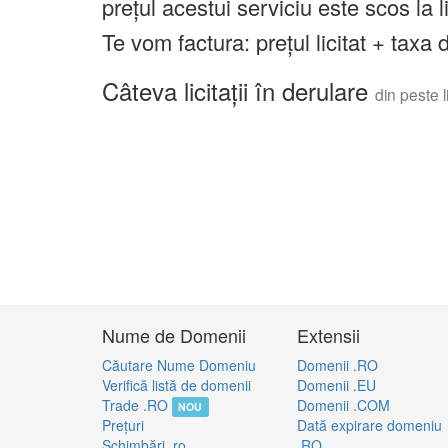
prețul acestui serviciu este scos la 
Te vom factura: prețul licitat + tax
Câteva licitații în derulare
din peste li
Nume de Domenii
Extensii
Căutare Nume Domeniu
Domenii .RO
Verifică listă de domenii
Domenii .EU
Trade .RO
Domenii .COM
NOU
Preţuri
Dată expirare domeniu
Schimbări .ro
.RO