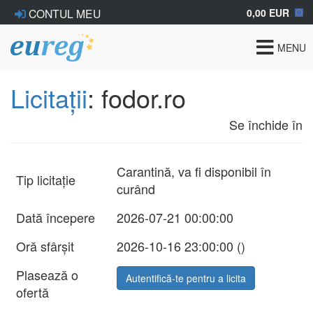
0,00 EUR
CONTUL MEU
Toggle
MENU
navigat
Licitații
: fodor.ro
Se închide în
Carantină, va fi disponibil în
Tip licitație
curând
Dată începere
2026-07-21 00:00:00
Oră sfârșit
2026-10-16 23:00:00 (
)
Plasează o
Autentifică-te pentru a licita
ofertă