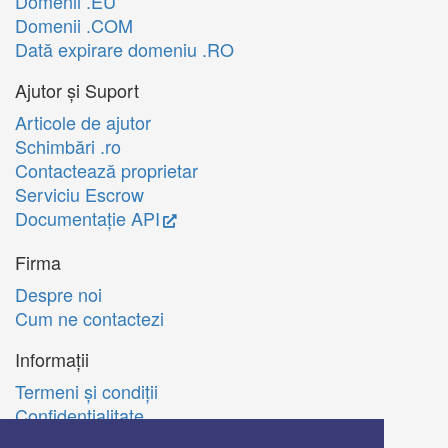
Domenii .EU
Domenii .COM
Dată expirare domeniu .RO
Ajutor și Suport
Articole de ajutor
Schimbări .ro
Contactează proprietar
Serviciu Escrow
Documentație API
Firma
Despre noi
Cum ne contactezi
Informații
Termeni şi condiţii
Confidenţialitate
Politica de utilizare Cookie-uri