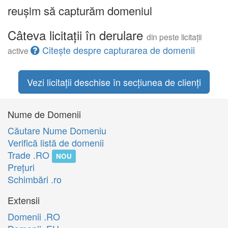
reușim să capturăm domeniul
Câteva licitații în derulare
din peste licitații
Citește despre capturarea de domenii
active
Vezi licitații deschise în secțiunea de clienți
Nume de Domenii
Căutare Nume Domeniu
Verifică listă de domenii
Trade .RO
NOU
Preţuri
Schimbări .ro
Extensii
Domenii .RO