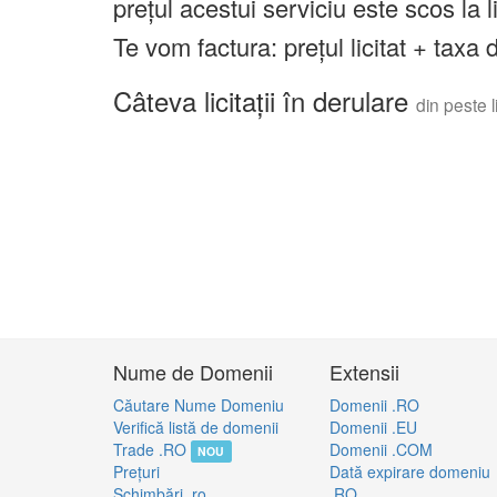
prețul acestui serviciu este scos la 
Te vom factura: prețul licitat + tax
Câteva licitații în derulare
din peste li
Nume de Domenii
Extensii
Căutare Nume Domeniu
Domenii .RO
Verifică listă de domenii
Domenii .EU
Trade .RO
Domenii .COM
NOU
Preţuri
Dată expirare domeniu
Schimbări .ro
.RO