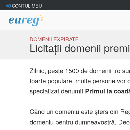
CONTUL MEU
DOMENII EXPIRATE
Licitații domenii pre
Zilnic, peste 1500 de domenii .ro su
foarte populare, multe persone vor d
specializat denumit
Primul la coad
Când un domeniu este șters din Reg
domeniu pentru dumneavostră. Deoare