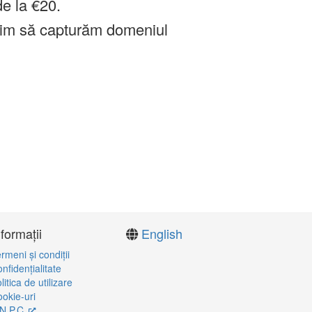
de la €20.
im să capturăm domeniul
nformații
English
rmeni şi condiţii
nfidenţialitate
litica de utilizare
okie-uri
N.P.C.