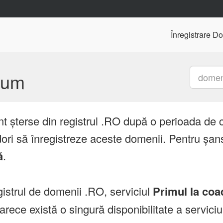
Înregistrare D
mium
nt șterse din registrul .RO după o perioada de 
ori să înregistreze aceste domenii. Pentru șans
ă
.
istrul de domenii .RO, serviciul
Primul la coa
ce există o singură disponibilitate a servici