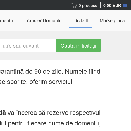
0 produse
0,00 EUR
omeniu
Transfer Domeniu
Licitații
Marketplace
Caută în licitații
carantină de 90 de zile. Numele fiind
e sporite, oferim serviciul
dă
va încerca să rezerve respectivul
ului pentru fiecare nume de domeniu,