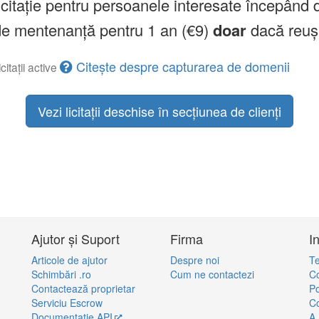
licitație pentru persoanele interesate începând 
a de mentenanță pentru 1 an (€9)
doar
dacă reuș
Citește despre capturarea de domenii
citații active
Vezi licitații deschise în secțiunea de clienți
Ajutor și Suport
Firma
I
Articole de ajutor
Despre noi
Te
Schimbări .ro
Cum ne contactezi
Co
Contactează proprietar
Po
Serviciu Escrow
Co
Documentație API
A.