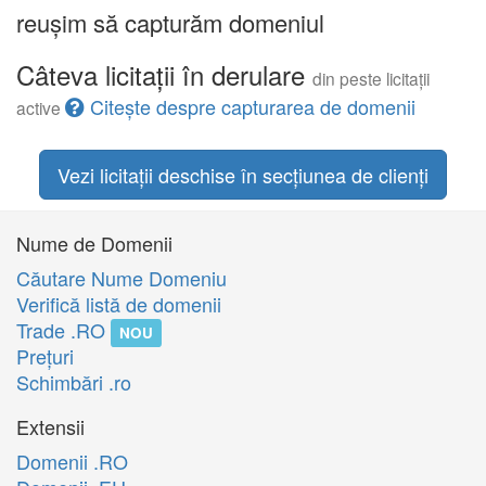
reușim să capturăm domeniul
Câteva licitații în derulare
din peste licitații
Citește despre capturarea de domenii
active
Vezi licitații deschise în secțiunea de clienți
Nume de Domenii
Căutare Nume Domeniu
Verifică listă de domenii
Trade .RO
NOU
Preţuri
Schimbări .ro
Extensii
Domenii .RO