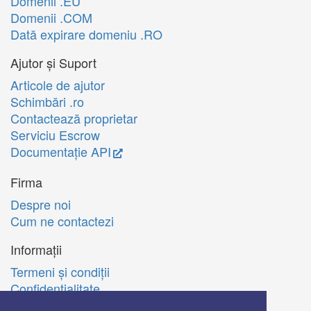
Domenii .EU
Domenii .COM
Dată expirare domeniu .RO
Ajutor și Suport
Articole de ajutor
Schimbări .ro
Contactează proprietar
Serviciu Escrow
Documentație API
Firma
Despre noi
Cum ne contactezi
Informații
Termeni şi condiţii
Confidenţialitate
Politica de utilizare Cookie-uri