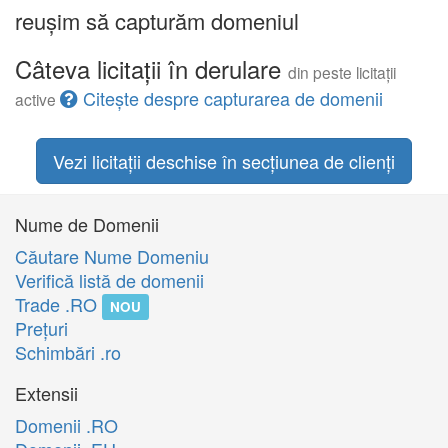
reușim să capturăm domeniul
Câteva licitații în derulare
din peste licitații
Citește despre capturarea de domenii
active
Vezi licitații deschise în secțiunea de clienți
Nume de Domenii
Căutare Nume Domeniu
Verifică listă de domenii
Trade .RO
NOU
Preţuri
Schimbări .ro
Extensii
Domenii .RO