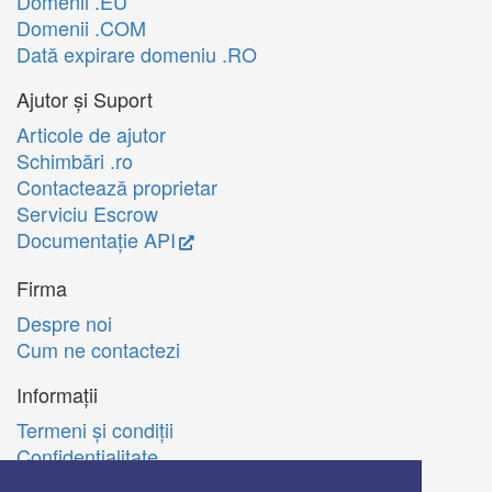
Domenii .EU
Domenii .COM
Dată expirare domeniu .RO
Ajutor și Suport
Articole de ajutor
Schimbări .ro
Contactează proprietar
Serviciu Escrow
Documentație API
Firma
Despre noi
Cum ne contactezi
Informații
Termeni şi condiţii
Confidenţialitate
Politica de utilizare Cookie-uri