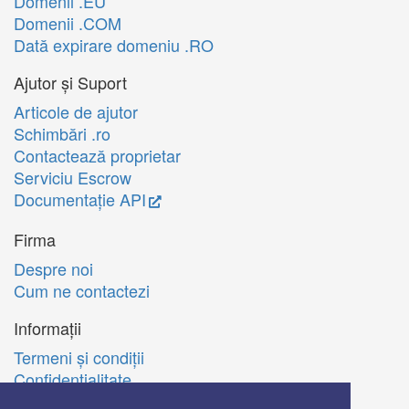
Domenii .EU
Domenii .COM
Dată expirare domeniu .RO
Ajutor și Suport
Articole de ajutor
Schimbări .ro
Contactează proprietar
Serviciu Escrow
Documentație API
Firma
Despre noi
Cum ne contactezi
Informații
Termeni şi condiţii
Confidenţialitate
Politica de utilizare Cookie-uri