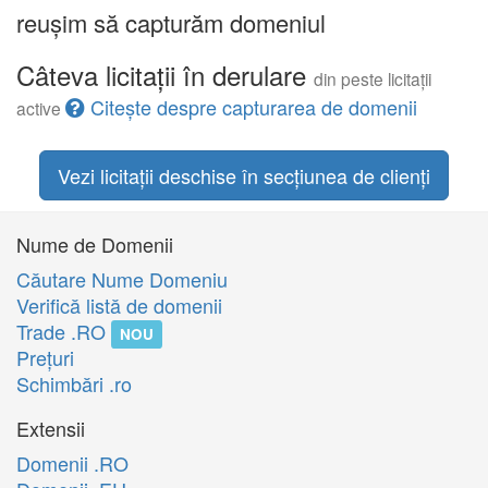
reușim să capturăm domeniul
Câteva licitații în derulare
din peste licitații
Citește despre capturarea de domenii
active
Vezi licitații deschise în secțiunea de clienți
Nume de Domenii
Căutare Nume Domeniu
Verifică listă de domenii
Trade .RO
NOU
Preţuri
Schimbări .ro
Extensii
Domenii .RO