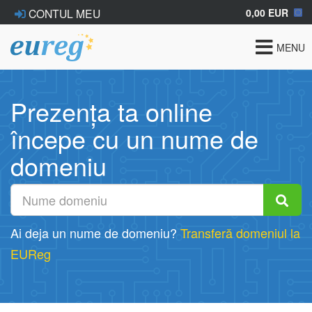
0,00 EUR
CONTUL MEU
Toggle
MENU
navigat
Prezența ta online
începe cu un nume de
domeniu
Ai deja un nume de domeniu?
Transferă domeniul la
EUReg