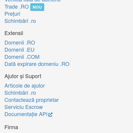
Trade .RO
NOU
Preţuri
Schimbări .ro
Extensii
Domenii .RO
Domenii .EU
Domenii .COM
Dată expirare domeniu .RO
Ajutor și Suport
Articole de ajutor
Schimbări .ro
Contactează proprietar
Serviciu Escrow
Documentație API
Firma