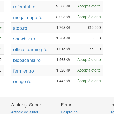
referatul.ro
0
2,588
Acceptă oferte
megaimage.ro
0
2,028
Acceptă oferte
stop.ro
e
1,762
€15,000
showbiz.ro
e
1,704
€3,000
office-learning.ro
e
1,615
€5,000
biobacania.ro
0
1,563
Acceptă oferte
fermieri.ro
0
1,520
Acceptă oferte
oringo.ro
0
1,447
Acceptă oferte
Ajutor și Suport
Firma
I
Articole de ajutor
Despre noi
Te