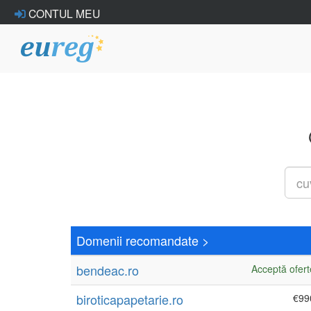
CONTUL MEU
Domenii recomandate
>
bendeac.ro
Acceptă ofert
biroticapapetarie.ro
€99