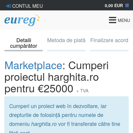
0,00 EUR
CONTUL MEU
Toggle
MENU
navigat
Detalii
Metoda de plată
Finalizare acord
cumpărător
Marketplace
: Cumperi
proiectul harghita.ro
pentru €25000
+ TVA
Cumperi un proiect web în dezvoltare, iar
drepturile de folosință pentru numele de
domeniu
vor fi transferate către tine
harghita.ro
fără cost