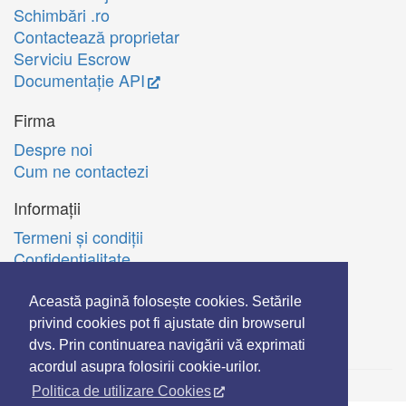
Schimbări .ro
Contactează proprietar
Serviciu Escrow
Documentație API
Firma
Despre noi
Cum ne contactezi
Informații
Termeni şi condiţii
Confidenţialitate
Politica de utilizare Cookie-uri
A.N.P.C.
Această pagină folosește cookies. Setările
privind cookies pot fi ajustate din browserul
English
dvs. Prin continuarea navigării vă exprimati
acordul asupra folosirii cookie-urilor.
Politica de utilizare Cookies