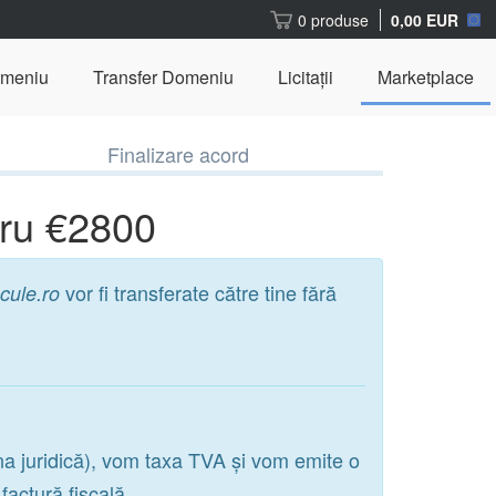
0 produse
0,00 EUR
omeniu
Transfer Domeniu
Licitații
Marketplace
Finalizare acord
tru €2800
vor fi transferate către tine fără
cule.ro
na juridică), vom taxa TVA și vom emite o
actură fiscală.