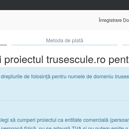
Înregistrare D
Metoda de plată
 proiectul trusescule.ro pen
r drepturile de folosință pentru numele de domeniu
truses
legi să cumperi proiectul ca entitate comercială (persoa
a persoană fizică, nu se adaugă TVA și nu putem emite o f