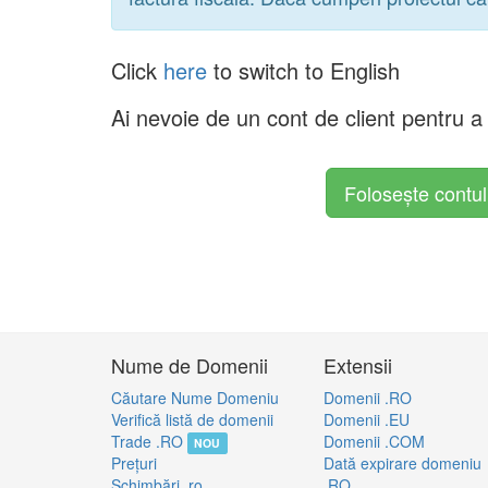
Click
here
to switch to English
Ai nevoie de un cont de client pentru 
Folosește contu
Nume de Domenii
Extensii
Căutare Nume Domeniu
Domenii .RO
Verifică listă de domenii
Domenii .EU
Trade .RO
Domenii .COM
NOU
Preţuri
Dată expirare domeniu
Schimbări .ro
.RO