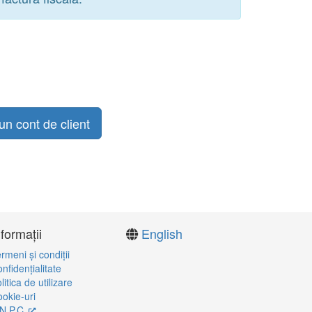
un cont de client
nformații
English
rmeni şi condiţii
nfidenţialitate
litica de utilizare
okie-uri
N.P.C.