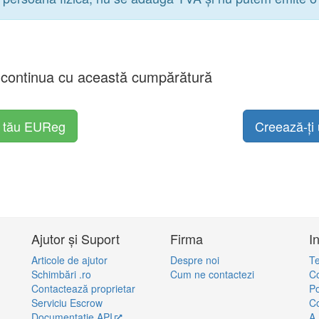
a continua cu această cumpărătură
l tău EUReg
Creează-ți 
Ajutor și Suport
Firma
I
Articole de ajutor
Despre noi
Te
Schimbări .ro
Cum ne contactezi
Co
Contactează proprietar
Po
Serviciu Escrow
Co
Documentație API
A.