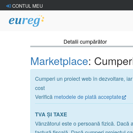
CONTUL MEU
Detalii cumpărător
Marketplace
: Cumperi
Cumperi un proiect web în dezvoltare, ia
cost
Verifică
metodele de plată acceptate
TVA ȘI TAXE
Vânzătorul este o persoană fizică. Dacă a
factură fiscală. Dacă cumperi proiectul c