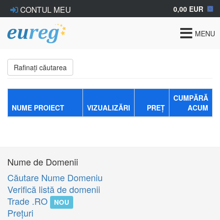
0,00 EUR
CONTUL MEU
Toggle
MENU
navigat
Rafinați căutarea
CUMPĂRĂ
NUME PROIECT
VIZUALIZĂRI
PREȚ
ACUM
Nume de Domenii
Căutare Nume Domeniu
Verifică listă de domenii
Trade .RO
NOU
Preţuri