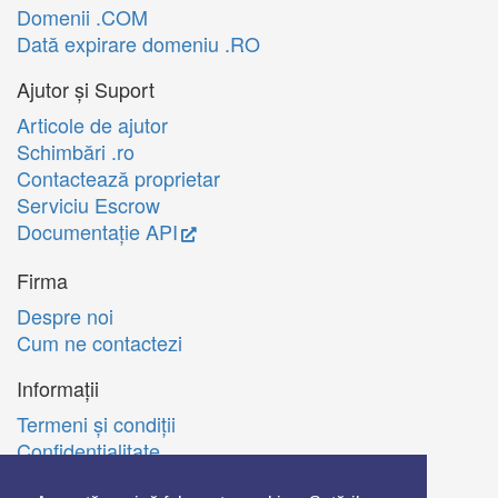
Domenii .COM
Dată expirare domeniu .RO
Ajutor și Suport
Articole de ajutor
Schimbări .ro
Contactează proprietar
Serviciu Escrow
Documentație API
Firma
Despre noi
Cum ne contactezi
Informații
Termeni şi condiţii
Confidenţialitate
Politica de utilizare Cookie-uri