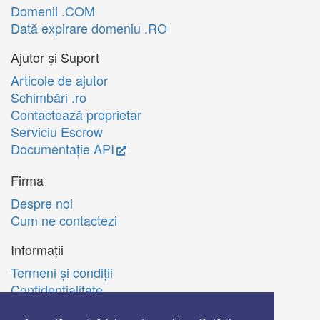
Domenii .COM
Dată expirare domeniu .RO
Ajutor și Suport
Articole de ajutor
Schimbări .ro
Contactează proprietar
Serviciu Escrow
Documentație API
Firma
Despre noi
Cum ne contactezi
Informații
Termeni şi condiţii
Confidenţialitate
Politica de utilizare Cookie-uri