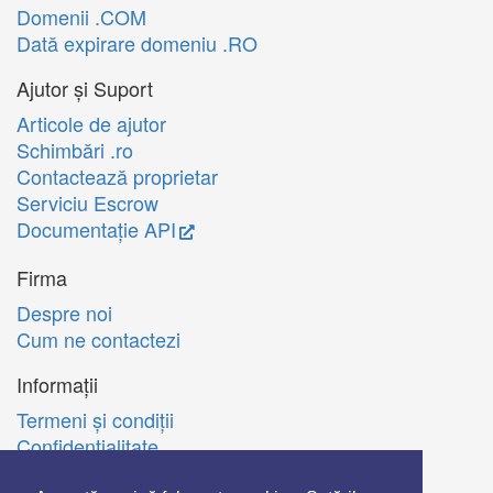
Domenii .COM
Dată expirare domeniu .RO
Ajutor și Suport
Articole de ajutor
Schimbări .ro
Contactează proprietar
Serviciu Escrow
Documentație API
Firma
Despre noi
Cum ne contactezi
Informații
Termeni şi condiţii
Confidenţialitate
Politica de utilizare Cookie-uri