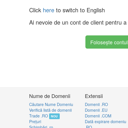
Click
here
to switch to English
Ai nevoie de un cont de client pentru 
Folosește contu
Nume de Domenii
Extensii
Căutare Nume Domeniu
Domenii .RO
Verifică listă de domenii
Domenii .EU
Trade .RO
Domenii .COM
NOU
Preţuri
Dată expirare domeniu
Schimbări .ro
.RO