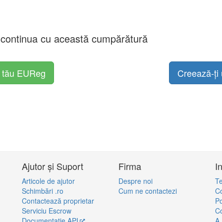
a continua cu această cumpărătură
l tău EUReg
Creează-ți 
Ajutor și Suport
Firma
I
Articole de ajutor
Despre noi
Te
Schimbări .ro
Cum ne contactezi
Co
Contactează proprietar
Po
Serviciu Escrow
Co
Documentație API
A.