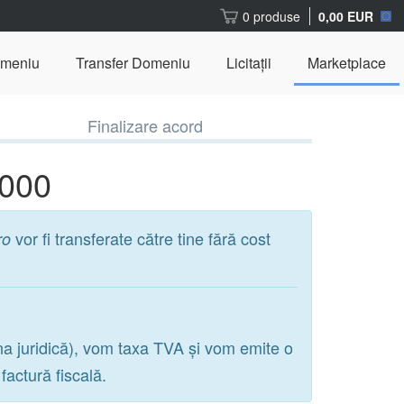
0 produse
0,00 EUR
omeniu
Transfer Domeniu
Licitații
Marketplace
Finalizare acord
5000
vor fi transferate către tine fără cost
ro
na juridică), vom taxa TVA și vom emite o
actură fiscală.