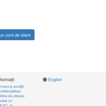
un cont de client
nformații
English
rmeni şi condiţii
nfidenţialitate
litica de utilizare
okie-uri
N.P.C.