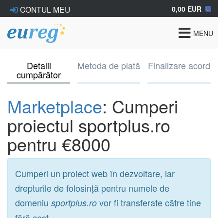
0,00 EUR
CONTUL MEU
Toggle
MENU
navigat
Detalii
Metoda de plată
Finalizare acord
cumpărător
Marketplace
: Cumperi
proiectul sportplus.ro
pentru €8000
Cumperi un proiect web în dezvoltare, iar
drepturile de folosință pentru numele de
domeniu
vor fi transferate către tine
sportplus.ro
fără cost