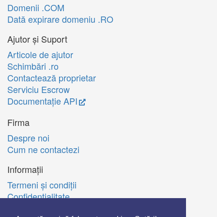
Domenii .COM
Dată expirare domeniu .RO
Ajutor și Suport
Articole de ajutor
Schimbări .ro
Contactează proprietar
Serviciu Escrow
Documentație API
Firma
Despre noi
Cum ne contactezi
Informații
Termeni şi condiţii
Confidenţialitate
Politica de utilizare Cookie-uri