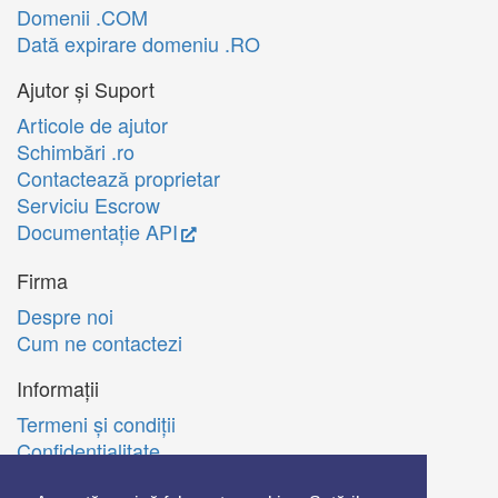
Domenii .COM
Dată expirare domeniu .RO
Ajutor și Suport
Articole de ajutor
Schimbări .ro
Contactează proprietar
Serviciu Escrow
Documentație API
Firma
Despre noi
Cum ne contactezi
Informații
Termeni şi condiţii
Confidenţialitate
Politica de utilizare Cookie-uri