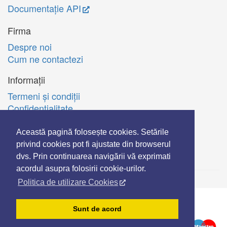
Documentație API
Firma
Despre noi
Cum ne contactezi
Informații
Termeni şi condiţii
Confidenţialitate
Politica de utilizare Cookie-uri
A.N.P.C.
Această pagină folosește cookies. Setările
privind cookies pot fi ajustate din browserul
English
dvs. Prin continuarea navigării vă exprimati
acordul asupra folosirii cookie-urilor.
Politica de utilizare Cookies
© Copyright 2006-2026 Extreme Solutions SRL.
Sunt de acord