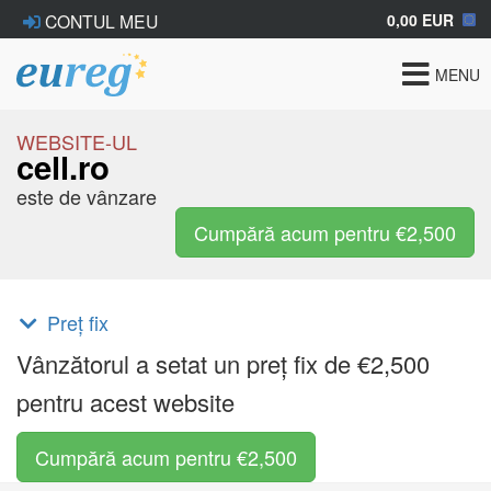
0,00 EUR
CONTUL MEU
Toggle
MENU
navigat
WEBSITE-UL
cell.ro
este de vânzare
Cumpără acum pentru €2,500
Preț fix
Vânzătorul a setat un preț fix de €2,500
pentru acest website
Cumpără acum pentru €2,500