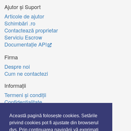
Ajutor și Suport
Articole de ajutor
Schimbări .ro
Contactează proprietar
Serviciu Escrow
Documentație API
Firma
Despre noi
Cum ne contactezi
Informații
Termeni şi condiţii
Confidenţialitate
Politica de utilizare Cookie-uri
A.N.P.C.
Această pagină folosește cookies. Setările
privind cookies pot fi ajustate din browserul
English
dvs. Prin continuarea navigării vă exprimati