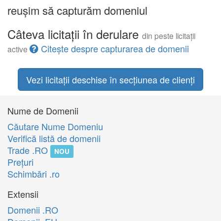
reușim să capturăm domeniul
Câteva licitații în derulare
din peste licitații
Citește despre capturarea de domenii
active
Vezi licitații deschise în secțiunea de clienți
Nume de Domenii
Căutare Nume Domeniu
Verifică listă de domenii
Trade .RO
NOU
Preţuri
Schimbări .ro
Extensii
Domenii .RO