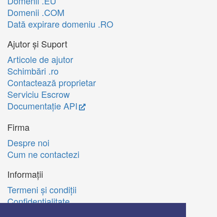
Domenii .EU
Domenii .COM
Dată expirare domeniu .RO
Ajutor și Suport
Articole de ajutor
Schimbări .ro
Contactează proprietar
Serviciu Escrow
Documentație API
Firma
Despre noi
Cum ne contactezi
Informații
Termeni şi condiţii
Confidenţialitate
Politica de utilizare Cookie-uri