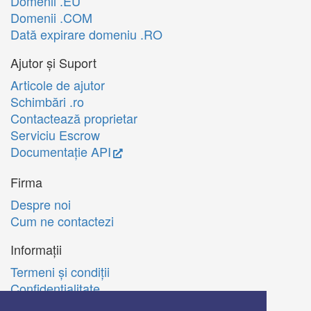
Domenii .EU
Domenii .COM
Dată expirare domeniu .RO
Ajutor și Suport
Articole de ajutor
Schimbări .ro
Contactează proprietar
Serviciu Escrow
Documentație API
Firma
Despre noi
Cum ne contactezi
Informații
Termeni şi condiţii
Confidenţialitate
Politica de utilizare Cookie-uri