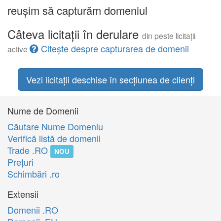
reușim să capturăm domeniul
Câteva licitații în derulare
din peste licitații
Citește despre capturarea de domenii
active
Vezi licitații deschise în secțiunea de clienți
Nume de Domenii
Căutare Nume Domeniu
Verifică listă de domenii
Trade .RO
NOU
Preţuri
Schimbări .ro
Extensii
Domenii .RO