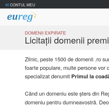
CONTUL MEU
DOMENII EXPIRATE
Licitații domenii pre
Zilnic, peste 1500 de domenii .ro su
foarte populare, multe persone vor d
specializat denumit
Primul la coad
Când un domeniu este șters din Reg
domeniu pentru dumneavostră. Deoare