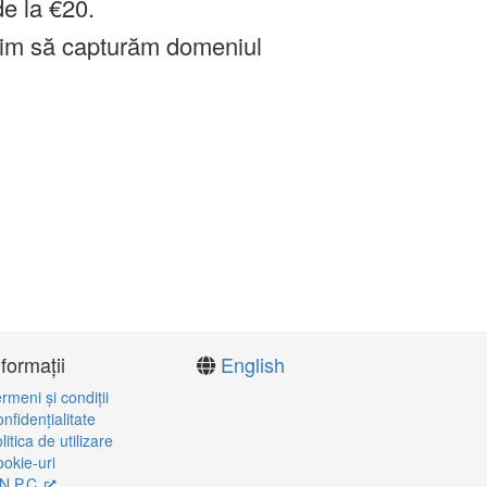
de la €20.
im să capturăm domeniul
nformații
English
rmeni şi condiţii
nfidenţialitate
litica de utilizare
okie-uri
N.P.C.