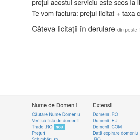
prețul acestui serviciu este scos la 
Te vom factura: prețul licitat + tax
Câteva licitații în derulare
din peste li
Nume de Domenii
Extensii
Căutare Nume Domeniu
Domenii .RO
Verifică listă de domenii
Domenii .EU
Trade .RO
Domenii .COM
NOU
Preţuri
Dată expirare domeniu
Schimbări .ro
.RO