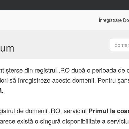
Înregistrare D
mium
nt șterse din registrul .RO după o perioada de 
ori să înregistreze aceste domenii. Pentru șans
ă
.
istrul de domenii .RO, serviciul
Primul la coa
ce există o singură disponibilitate a servici