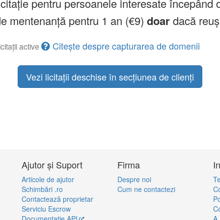
licitație pentru persoanele interesate începând 
a de mentenanță pentru 1 an (€9)
doar
dacă reuș
Citește despre capturarea de domenii
citații active
Vezi licitații deschise în secțiunea de clienți
Ajutor și Suport
Firma
I
Articole de ajutor
Despre noi
Te
Schimbări .ro
Cum ne contactezi
Co
Contactează proprietar
Po
Serviciu Escrow
Co
Documentație API
A.