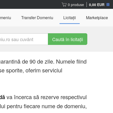
0 produse
0,00 EUR
omeniu
Transfer Domeniu
Licitații
Marketplace
Caută în licitații
carantină de 90 de zile. Numele fiind
e sporite, oferim serviciul
dă
va încerca să rezerve respectivul
ului pentru fiecare nume de domeniu,