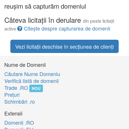
reușim să capturăm domeniul
Câteva licitații în derulare
din peste licitații
Citește despre capturarea de domenii
active
Vezi licitații deschise în secțiunea de clienți
Nume de Domenii
Căutare Nume Domeniu
Verifică listă de domenii
Trade .RO
NOU
Preţuri
Schimbări .ro
Extensii
Domenii .RO