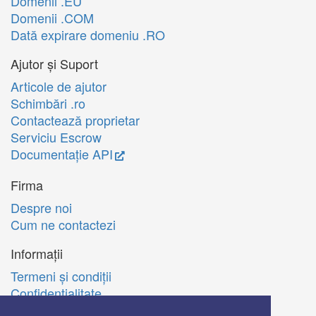
Domenii .EU
Domenii .COM
Dată expirare domeniu .RO
Ajutor și Suport
Articole de ajutor
Schimbări .ro
Contactează proprietar
Serviciu Escrow
Documentație API
Firma
Despre noi
Cum ne contactezi
Informații
Termeni şi condiţii
Confidenţialitate
Politica de utilizare Cookie-uri