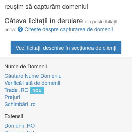
reușim să capturăm domeniul
Câteva licitații în derulare
din peste licitații
Citește despre capturarea de domenii
active
Vezi licitații deschise în secțiunea de clienți
Nume de Domenii
Căutare Nume Domeniu
Verifică listă de domenii
Trade .RO
NOU
Preţuri
Schimbări .ro
Extensii
Domenii .RO