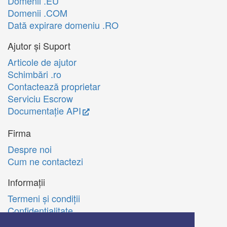
Domenii .EU
Domenii .COM
Dată expirare domeniu .RO
Ajutor și Suport
Articole de ajutor
Schimbări .ro
Contactează proprietar
Serviciu Escrow
Documentație API
Firma
Despre noi
Cum ne contactezi
Informații
Termeni şi condiţii
Confidenţialitate
Politica de utilizare Cookie-uri