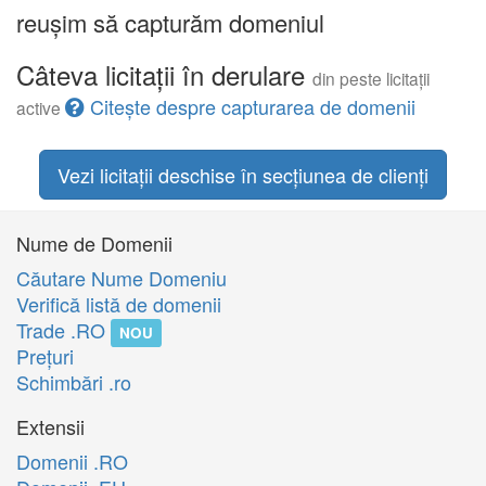
reușim să capturăm domeniul
Câteva licitații în derulare
din peste licitații
Citește despre capturarea de domenii
active
Vezi licitații deschise în secțiunea de clienți
Nume de Domenii
Căutare Nume Domeniu
Verifică listă de domenii
Trade .RO
NOU
Preţuri
Schimbări .ro
Extensii
Domenii .RO