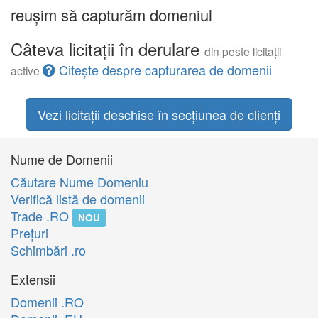
reușim să capturăm domeniul
Câteva licitații în derulare
din peste licitații
Citește despre capturarea de domenii
active
Vezi licitații deschise în secțiunea de clienți
Nume de Domenii
Căutare Nume Domeniu
Verifică listă de domenii
Trade .RO
NOU
Preţuri
Schimbări .ro
Extensii
Domenii .RO