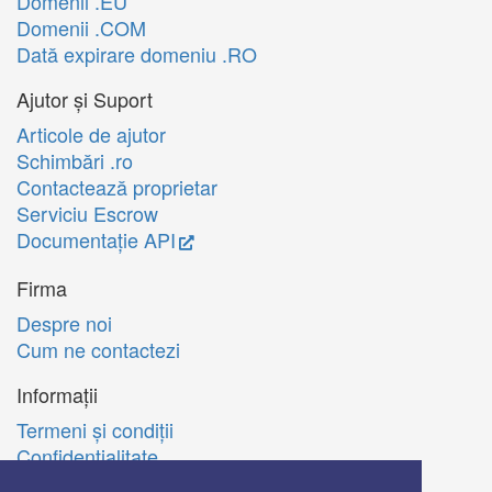
Domenii .EU
Domenii .COM
Dată expirare domeniu .RO
Ajutor și Suport
Articole de ajutor
Schimbări .ro
Contactează proprietar
Serviciu Escrow
Documentație API
Firma
Despre noi
Cum ne contactezi
Informații
Termeni şi condiţii
Confidenţialitate
Politica de utilizare Cookie-uri