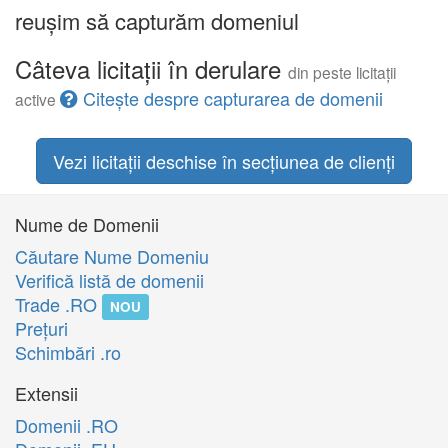
reușim să capturăm domeniul
Câteva licitații în derulare
din peste licitații
Citește despre capturarea de domenii
active
Vezi licitații deschise în secțiunea de clienți
Nume de Domenii
Căutare Nume Domeniu
Verifică listă de domenii
Trade .RO
NOU
Preţuri
Schimbări .ro
Extensii
Domenii .RO