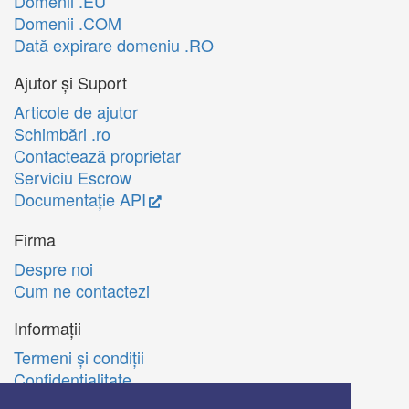
Domenii .EU
Domenii .COM
Dată expirare domeniu .RO
Ajutor și Suport
Articole de ajutor
Schimbări .ro
Contactează proprietar
Serviciu Escrow
Documentație API
Firma
Despre noi
Cum ne contactezi
Informații
Termeni şi condiţii
Confidenţialitate
Politica de utilizare Cookie-uri