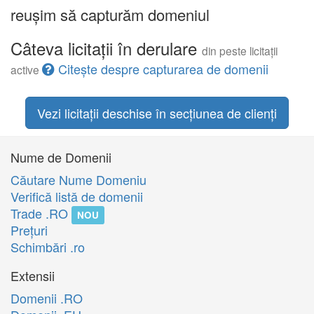
reușim să capturăm domeniul
Câteva licitații în derulare
din peste licitații
Citește despre capturarea de domenii
active
Vezi licitații deschise în secțiunea de clienți
Nume de Domenii
Căutare Nume Domeniu
Verifică listă de domenii
Trade .RO
NOU
Preţuri
Schimbări .ro
Extensii
Domenii .RO