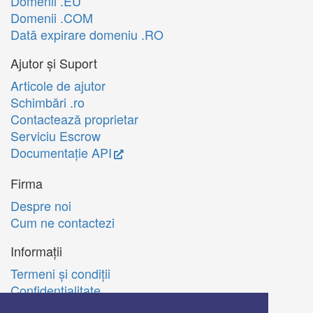
Domenii .EU
Domenii .COM
Dată expirare domeniu .RO
Ajutor și Suport
Articole de ajutor
Schimbări .ro
Contactează proprietar
Serviciu Escrow
Documentație API
Firma
Despre noi
Cum ne contactezi
Informații
Termeni şi condiţii
Confidenţialitate
Politica de utilizare Cookie-uri