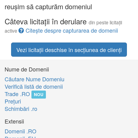
reușim să capturăm domeniul
Câteva licitații în derulare
din peste licitații
Citește despre capturarea de domenii
active
Vezi licitații deschise în secțiunea de clienți
Nume de Domenii
Căutare Nume Domeniu
Verifică listă de domenii
Trade .RO
NOU
Preţuri
Schimbări .ro
Extensii
Domenii .RO