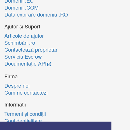
Domenii .EU
Domenii .COM
Dată expirare domeniu .RO
Ajutor și Suport
Articole de ajutor
Schimbări .ro
Contactează proprietar
Serviciu Escrow
Documentație API
Firma
Despre noi
Cum ne contactezi
Informații
Termeni şi condiţii
Confidenţialitate
Politica de utilizare Cookie-uri