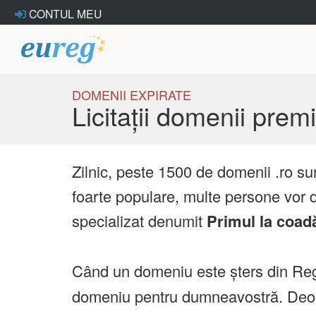
CONTUL MEU
DOMENII EXPIRATE
Licitații domenii pre
Zilnic, peste 1500 de domenii .ro su
foarte populare, multe persone vor d
specializat denumit
Primul la coad
Când un domeniu este șters din Reg
domeniu pentru dumneavostră. Deoare