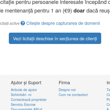
licitație pentru persoanele interesate începând 
a de mentenanță pentru 1 an (€9)
doar
dacă reuș
Citește despre capturarea de domenii
citații active
Vezi licitații deschise în secțiunea de clienți
Ajutor și Suport
Firma
I
Articole de ajutor
Despre noi
Te
Schimbări .ro
Cum ne contactezi
Co
Contactează proprietar
Po
Serviciu Escrow
Co
Documentație API
A.