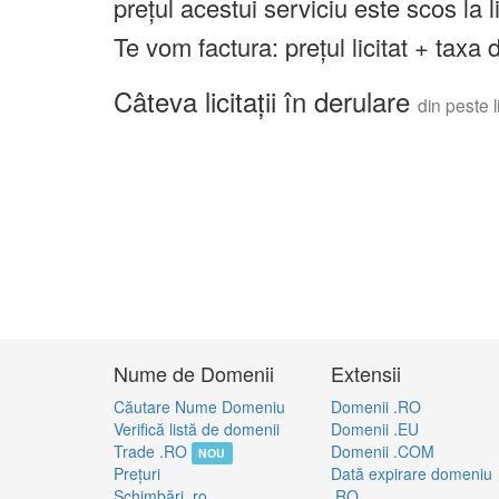
prețul acestui serviciu este scos la 
Te vom factura: prețul licitat + tax
Câteva licitații în derulare
din peste li
Nume de Domenii
Extensii
Căutare Nume Domeniu
Domenii .RO
Verifică listă de domenii
Domenii .EU
Trade .RO
Domenii .COM
NOU
Preţuri
Dată expirare domeniu
Schimbări .ro
.RO