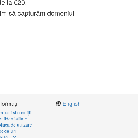
de la €20.
im să capturăm domeniul
nformații
English
rmeni şi condiţii
nfidenţialitate
litica de utilizare
okie-uri
N.P.C.