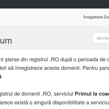
Înregistrare D
mium
nt șterse din registrul .RO după o perioada de 
ori să înregistreze aceste domenii. Pentru șans
ă
.
istrul de domenii .RO, serviciul
Primul la coa
ce există o singură disponibilitate a servici