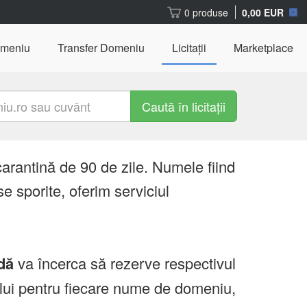
0 produse
0,00 EUR
omeniu
Transfer Domeniu
Licitații
Marketplace
Caută în licitații
carantină de 90 de zile. Numele fiind
e sporite, oferim serviciul
dă
va încerca să rezerve respectivul
ului pentru fiecare nume de domeniu,