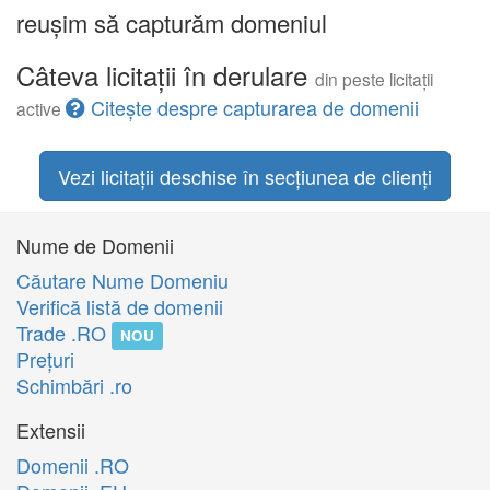
reușim să capturăm domeniul
Câteva licitații în derulare
din peste licitații
Citește despre capturarea de domenii
active
Vezi licitații deschise în secțiunea de clienți
Nume de Domenii
Căutare Nume Domeniu
Verifică listă de domenii
Trade .RO
NOU
Preţuri
Schimbări .ro
Extensii
Domenii .RO