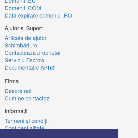
Domenii .EU
Domenii .COM
Dată expirare domeniu .RO
Ajutor și Suport
Articole de ajutor
Schimbări .ro
Contactează proprietar
Serviciu Escrow
Documentație API
Firma
Despre noi
Cum ne contactezi
Informații
Termeni şi condiţii
Confidenţialitate
Politica de utilizare Cookie-uri