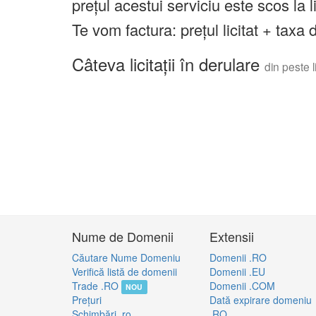
prețul acestui serviciu este scos la 
Te vom factura: prețul licitat + tax
Câteva licitații în derulare
din peste li
Nume de Domenii
Extensii
Căutare Nume Domeniu
Domenii .RO
Verifică listă de domenii
Domenii .EU
Trade .RO
Domenii .COM
NOU
Preţuri
Dată expirare domeniu
Schimbări .ro
.RO