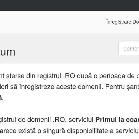
Înregistrare D
mium
nt șterse din registrul .RO după o perioada de 
ori să înregistreze aceste domenii. Pentru șans
ă
.
istrul de domenii .RO, serviciul
Primul la coa
ce există o singură disponibilitate a servici