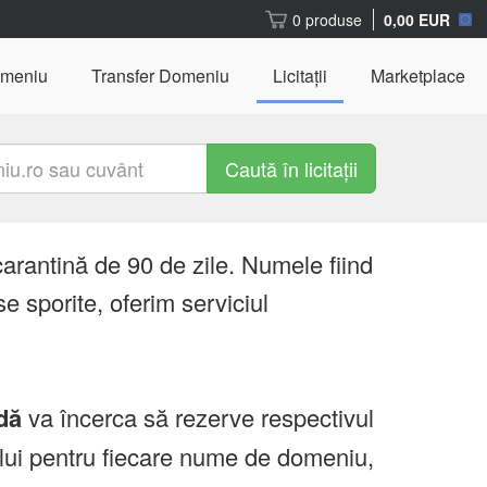
0 produse
0,00 EUR
omeniu
Transfer Domeniu
Licitații
Marketplace
Caută în licitații
carantină de 90 de zile. Numele fiind
e sporite, oferim serviciul
dă
va încerca să rezerve respectivul
ului pentru fiecare nume de domeniu,