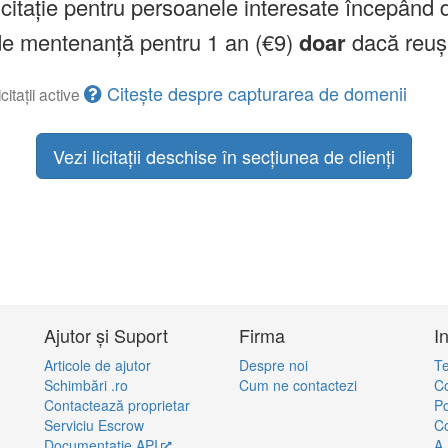
licitație pentru persoanele interesate începând 
a de mentenanță pentru 1 an (€9)
doar
dacă reuș
Citește despre capturarea de domenii
citații active
Vezi licitații deschise în secțiunea de clienți
Ajutor și Suport
Firma
I
Articole de ajutor
Despre noi
Te
Schimbări .ro
Cum ne contactezi
Co
Contactează proprietar
Po
Serviciu Escrow
Co
Documentație API
A.