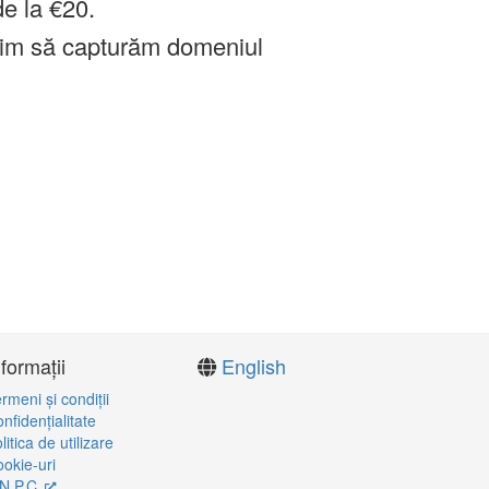
de la €20.
im să capturăm domeniul
nformații
English
rmeni şi condiţii
nfidenţialitate
litica de utilizare
okie-uri
N.P.C.