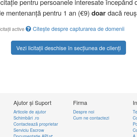
licitație pentru persoanele interesate începând 
a de mentenanță pentru 1 an (€9)
doar
dacă reuș
Citește despre capturarea de domenii
citații active
Vezi licitații deschise în secțiunea de clienți
Ajutor și Suport
Firma
I
Articole de ajutor
Despre noi
Te
Schimbări .ro
Cum ne contactezi
Co
Contactează proprietar
Po
Serviciu Escrow
Co
Documentație API
A.