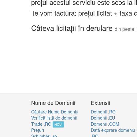
prețul acestui serviciu este scos la 
Te vom factura: prețul licitat + tax
Câteva licitații în derulare
din peste li
Nume de Domenii
Extensii
Căutare Nume Domeniu
Domenii .RO
Verifică listă de domenii
Domenii .EU
Trade .RO
Domenii .COM
NOU
Preţuri
Dată expirare domeniu
Schimbări .ro
.RO