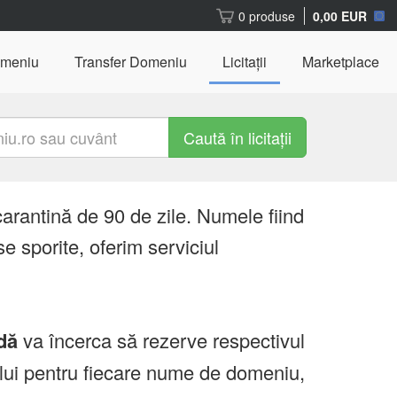
0 produse
0,00 EUR
omeniu
Transfer Domeniu
Licitații
Marketplace
Caută în licitații
carantină de 90 de zile. Numele fiind
e sporite, oferim serviciul
dă
va încerca să rezerve respectivul
ului pentru fiecare nume de domeniu,