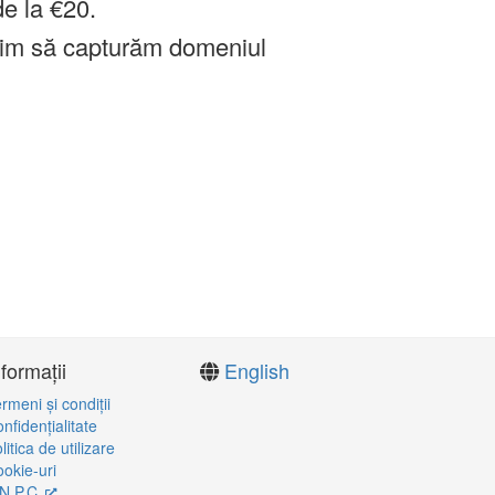
de la €20.
im să capturăm domeniul
nformații
English
rmeni şi condiţii
nfidenţialitate
litica de utilizare
okie-uri
N.P.C.