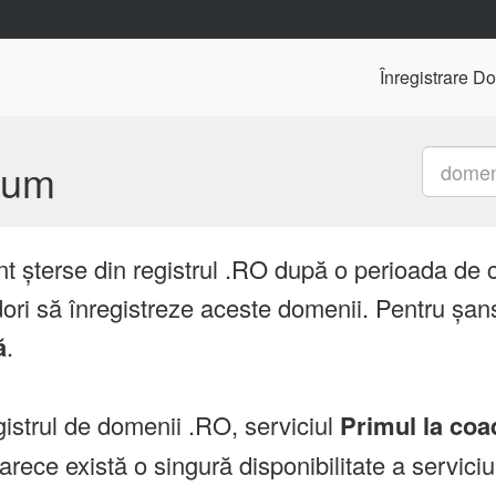
Înregistrare D
mium
nt șterse din registrul .RO după o perioada de 
ori să înregistreze aceste domenii. Pentru șans
ă
.
istrul de domenii .RO, serviciul
Primul la coa
ce există o singură disponibilitate a servici