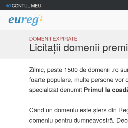
CONTUL MEU
DOMENII EXPIRATE
Licitații domenii pre
Zilnic, peste 1500 de domenii .ro su
foarte populare, multe persone vor d
specializat denumit
Primul la coad
Când un domeniu este șters din Reg
domeniu pentru dumneavostră. Deoare