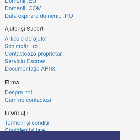
Domenii .EU
Domenii .COM
Dată expirare domeniu .RO
Ajutor și Suport
Articole de ajutor
Schimbări .ro
Contactează proprietar
Serviciu Escrow
Documentație API
Firma
Despre noi
Cum ne contactezi
Informații
Termeni şi condiţii
Confidenţialitate
Politica de utilizare Cookie-uri