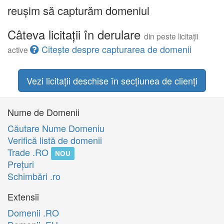
reușim să capturăm domeniul
Câteva licitații în derulare
din peste licitații
Citește despre capturarea de domenii
active
Vezi licitații deschise în secțiunea de clienți
Nume de Domenii
Căutare Nume Domeniu
Verifică listă de domenii
Trade .RO
NOU
Preţuri
Schimbări .ro
Extensii
Domenii .RO