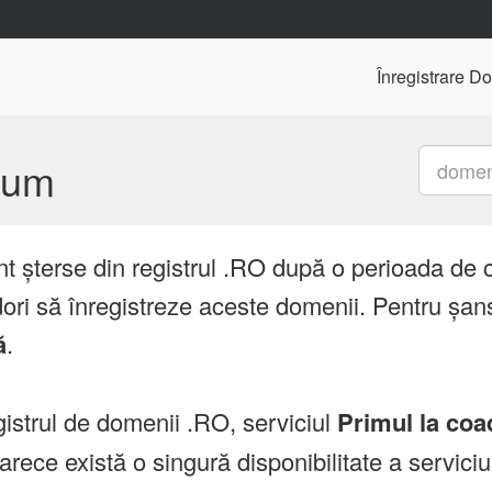
Înregistrare D
mium
nt șterse din registrul .RO după o perioada de 
ori să înregistreze aceste domenii. Pentru șans
ă
.
istrul de domenii .RO, serviciul
Primul la coa
ce există o singură disponibilitate a servici