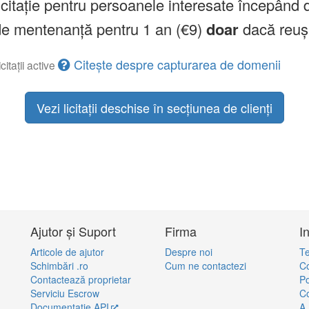
licitație pentru persoanele interesate începând 
a de mentenanță pentru 1 an (€9)
doar
dacă reuș
Citește despre capturarea de domenii
citații active
Vezi licitații deschise în secțiunea de clienți
Ajutor și Suport
Firma
I
Articole de ajutor
Despre noi
Te
Schimbări .ro
Cum ne contactezi
Co
Contactează proprietar
Po
Serviciu Escrow
Co
Documentație API
A.