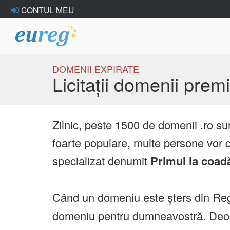
CONTUL MEU
DOMENII EXPIRATE
Licitații domenii pre
Zilnic, peste 1500 de domenii .ro su
foarte populare, multe persone vor d
specializat denumit
Primul la coad
Când un domeniu este șters din Reg
domeniu pentru dumneavostră. Deoare