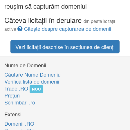
reușim să capturăm domeniul
Câteva licitații în derulare
din peste licitații
Citește despre capturarea de domenii
active
Vezi licitații deschise în secțiunea de clienți
Nume de Domenii
Căutare Nume Domeniu
Verifică listă de domenii
Trade .RO
NOU
Preţuri
Schimbări .ro
Extensii
Domenii .RO