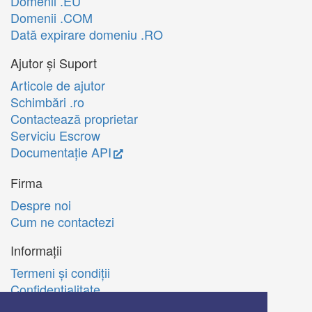
Domenii .EU
Domenii .COM
Dată expirare domeniu .RO
Ajutor și Suport
Articole de ajutor
Schimbări .ro
Contactează proprietar
Serviciu Escrow
Documentație API
Firma
Despre noi
Cum ne contactezi
Informații
Termeni şi condiţii
Confidenţialitate
Politica de utilizare Cookie-uri