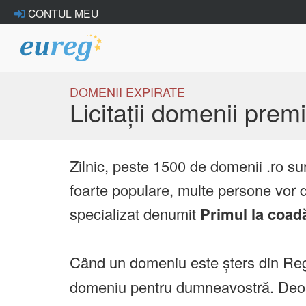
CONTUL MEU
DOMENII EXPIRATE
Licitații domenii pre
Zilnic, peste 1500 de domenii .ro su
foarte populare, multe persone vor d
specializat denumit
Primul la coad
Când un domeniu este șters din Reg
domeniu pentru dumneavostră. Deoare