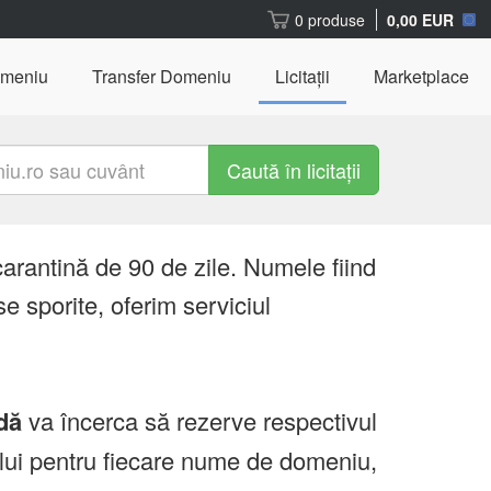
0 produse
0,00 EUR
omeniu
Transfer Domeniu
Licitații
Marketplace
Caută în licitații
carantină de 90 de zile. Numele fiind
e sporite, oferim serviciul
dă
va încerca să rezerve respectivul
ului pentru fiecare nume de domeniu,