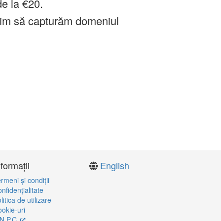
de la €20.
im să capturăm domeniul
nformații
English
rmeni şi condiţii
nfidenţialitate
litica de utilizare
okie-uri
N.P.C.