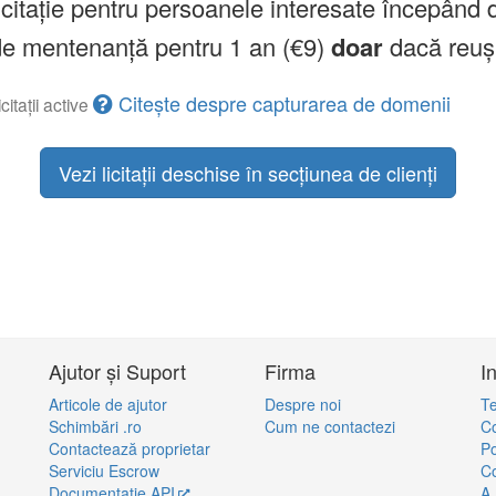
licitație pentru persoanele interesate începând 
a de mentenanță pentru 1 an (€9)
doar
dacă reuș
Citește despre capturarea de domenii
citații active
Vezi licitații deschise în secțiunea de clienți
Ajutor și Suport
Firma
I
Articole de ajutor
Despre noi
Te
Schimbări .ro
Cum ne contactezi
Co
Contactează proprietar
Po
Serviciu Escrow
Co
Documentație API
A.