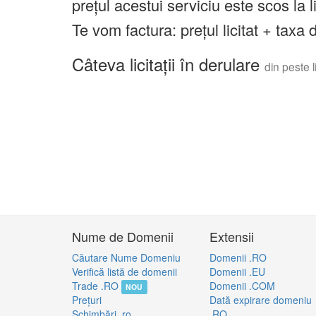
prețul acestui serviciu este scos la 
Te vom factura: prețul licitat + tax
Câteva licitații în derulare
din peste li
Nume de Domenii
Extensii
Căutare Nume Domeniu
Domenii .RO
Verifică listă de domenii
Domenii .EU
Trade .RO
Domenii .COM
NOU
Preţuri
Dată expirare domeniu
Schimbări .ro
.RO