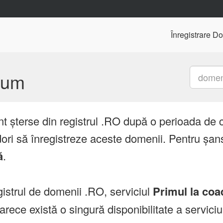
Înregistrare D
mium
nt șterse din registrul .RO după o perioada de 
ori să înregistreze aceste domenii. Pentru șans
ă
.
istrul de domenii .RO, serviciul
Primul la coa
ce există o singură disponibilitate a servici