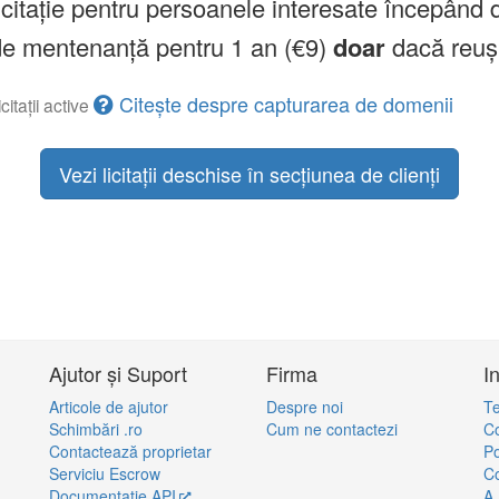
licitație pentru persoanele interesate începând 
a de mentenanță pentru 1 an (€9)
doar
dacă reuș
Citește despre capturarea de domenii
citații active
Vezi licitații deschise în secțiunea de clienți
Ajutor și Suport
Firma
I
Articole de ajutor
Despre noi
Te
Schimbări .ro
Cum ne contactezi
Co
Contactează proprietar
Po
Serviciu Escrow
Co
Documentație API
A.