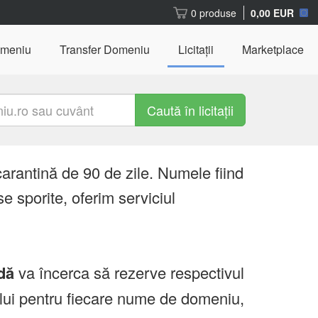
0 produse
0,00 EUR
omeniu
Transfer Domeniu
Licitații
Marketplace
Caută în licitații
carantină de 90 de zile. Numele fiind
e sporite, oferim serviciul
dă
va încerca să rezerve respectivul
ului pentru fiecare nume de domeniu,