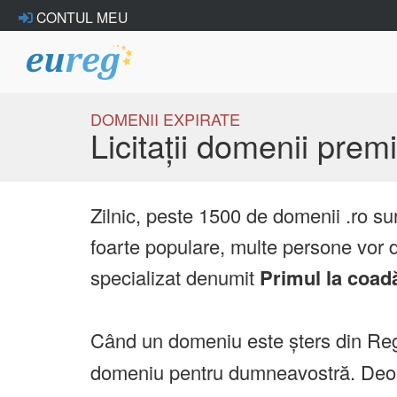
CONTUL MEU
DOMENII EXPIRATE
Licitații domenii pre
Zilnic, peste 1500 de domenii .ro su
foarte populare, multe persone vor d
specializat denumit
Primul la coad
Când un domeniu este șters din Reg
domeniu pentru dumneavostră. Deoare