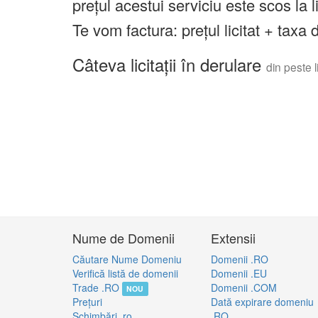
prețul acestui serviciu este scos la 
Te vom factura: prețul licitat + tax
Câteva licitații în derulare
din peste li
Nume de Domenii
Extensii
Căutare Nume Domeniu
Domenii .RO
Verifică listă de domenii
Domenii .EU
Trade .RO
Domenii .COM
NOU
Preţuri
Dată expirare domeniu
Schimbări .ro
.RO