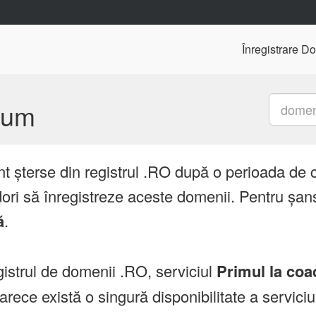
Înregistrare D
mium
nt șterse din registrul .RO după o perioada de 
ori să înregistreze aceste domenii. Pentru șans
ă
.
istrul de domenii .RO, serviciul
Primul la coa
ce există o singură disponibilitate a servici