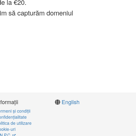
de la €20.
im să capturăm domeniul
nformații
English
rmeni şi condiţii
nfidenţialitate
litica de utilizare
okie-uri
N.P.C.