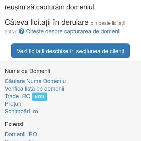
reușim să capturăm domeniul
Câteva licitații în derulare
din peste licitații
Citește despre capturarea de domenii
active
Vezi licitații deschise în secțiunea de clienți
Nume de Domenii
Căutare Nume Domeniu
Verifică listă de domenii
Trade .RO
NOU
Preţuri
Schimbări .ro
Extensii
Domenii .RO