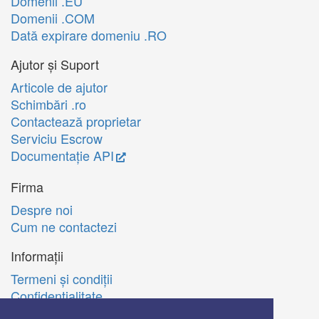
Domenii .EU
Domenii .COM
Dată expirare domeniu .RO
Ajutor și Suport
Articole de ajutor
Schimbări .ro
Contactează proprietar
Serviciu Escrow
Documentație API
Firma
Despre noi
Cum ne contactezi
Informații
Termeni şi condiţii
Confidenţialitate
Politica de utilizare Cookie-uri