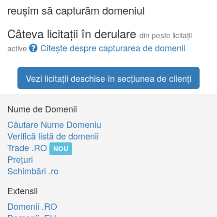
reușim să capturăm domeniul
Câteva licitații în derulare
din peste licitații
Citește despre capturarea de domenii
active
Vezi licitații deschise în secțiunea de clienți
Nume de Domenii
Căutare Nume Domeniu
Verifică listă de domenii
Trade .RO
NOU
Preţuri
Schimbări .ro
Extensii
Domenii .RO