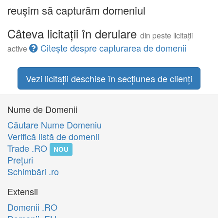
reușim să capturăm domeniul
Câteva licitații în derulare
din peste licitații
Citește despre capturarea de domenii
active
Vezi licitații deschise în secțiunea de clienți
Nume de Domenii
Căutare Nume Domeniu
Verifică listă de domenii
Trade .RO
NOU
Preţuri
Schimbări .ro
Extensii
Domenii .RO