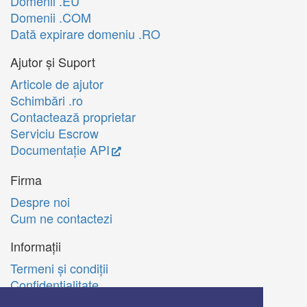
Domenii .EU
Domenii .COM
Dată expirare domeniu .RO
Ajutor și Suport
Articole de ajutor
Schimbări .ro
Contactează proprietar
Serviciu Escrow
Documentație API
Firma
Despre noi
Cum ne contactezi
Informații
Termeni şi condiţii
Confidenţialitate
Politica de utilizare Cookie-uri