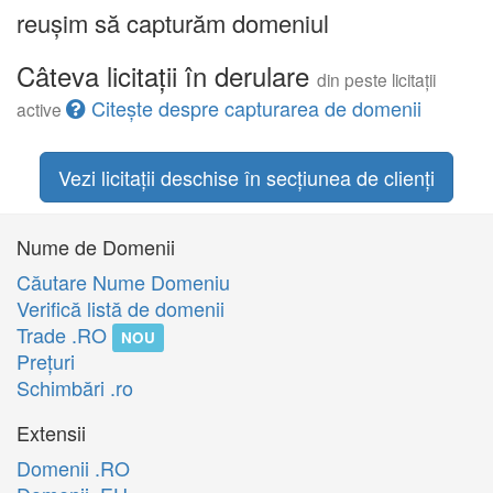
reușim să capturăm domeniul
Câteva licitații în derulare
din peste licitații
Citește despre capturarea de domenii
active
Vezi licitații deschise în secțiunea de clienți
Nume de Domenii
Căutare Nume Domeniu
Verifică listă de domenii
Trade .RO
NOU
Preţuri
Schimbări .ro
Extensii
Domenii .RO