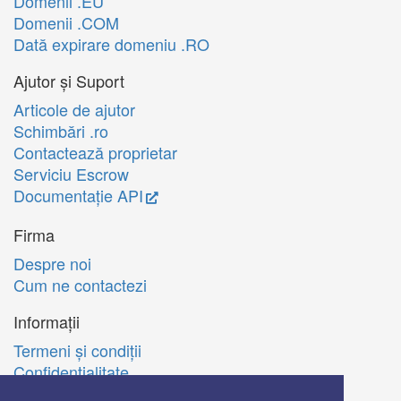
Domenii .EU
Domenii .COM
Dată expirare domeniu .RO
Ajutor și Suport
Articole de ajutor
Schimbări .ro
Contactează proprietar
Serviciu Escrow
Documentație API
Firma
Despre noi
Cum ne contactezi
Informații
Termeni şi condiţii
Confidenţialitate
Politica de utilizare Cookie-uri