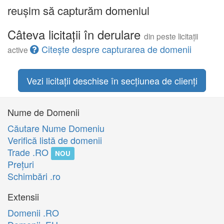
reușim să capturăm domeniul
Câteva licitații în derulare
din peste licitații
Citește despre capturarea de domenii
active
Vezi licitații deschise în secțiunea de clienți
Nume de Domenii
Căutare Nume Domeniu
Verifică listă de domenii
Trade .RO
NOU
Preţuri
Schimbări .ro
Extensii
Domenii .RO