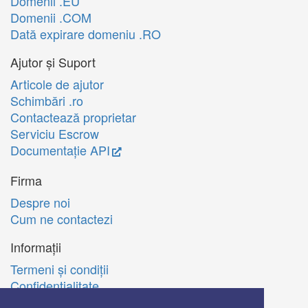
Domenii .EU
Domenii .COM
Dată expirare domeniu .RO
Ajutor și Suport
Articole de ajutor
Schimbări .ro
Contactează proprietar
Serviciu Escrow
Documentație API
Firma
Despre noi
Cum ne contactezi
Informații
Termeni şi condiţii
Confidenţialitate
Politica de utilizare Cookie-uri